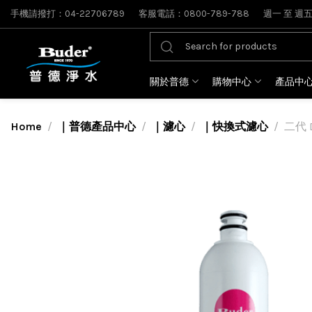
手機請撥打：04-22706789
客服電話：0800-789-788
週一 至 週五: 
關於普德
購物中心
產品中
Home
｜普德產品中心
｜濾心
｜快換式濾心
二代 