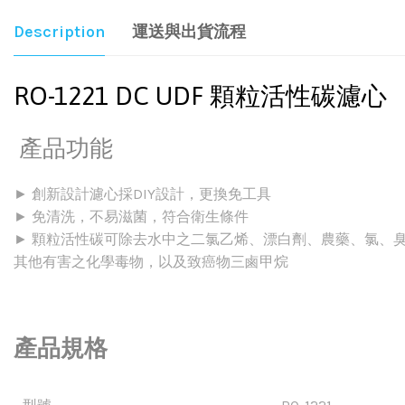
Description
運送與出貨流程
RO-1221 DC UDF 顆粒活性碳濾心
產品功能
► 創新設計濾心採DIY設計，更換免工具
► 免清洗，不易滋菌，符合衛生條件
► 顆粒活性碳可除去水中之二氯乙烯、漂白劑、農藥、氯、
其他有害之化學毒物，以及致癌物三鹵甲烷
產品規格