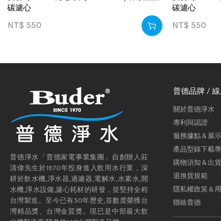
碳濾心
碳濾心
NT$
550
NT$
550
普德品牌 / 
關於普德淨水
專利與認證
服務據點＆展
產品型錄下載
普德淨水「普德家電事業集團」自創辦人莊
購物須知＆出
清偉先生於1970年投身進入飲用水行業，深
退換貨規範
耕於飲水機,淨水器,過濾器,電解水,水素水,開
隱私權政策＆
水機,淨水設備,濾心耗材的研發，並堅持全程
台灣製造。至今已有50年歷史,並數度榮獲台
聯絡普德
灣精品獎、台灣金質獎。現已是中部最大飲