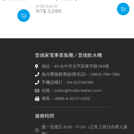
NT$
3,870
NT$
3,086
普德家電事業集團／普德飲水機
地址：411 台中市太平區東平路769號
免付費服務專線(限市話)：0800-789-788
手機請撥打：04-22706789
信箱：sales@buderwater.com
傳真：+886-4-2277-2222
服務時間
週一至週五 8:00 - 17:30（正常上班日由專人接
聽）