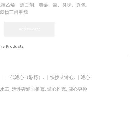
二氯乙烯、漂白劑、農藥、氯、臭味、異色、
癌物三鹵甲烷
Add to cart
re Products
,
｜二代濾心（彩標）
,
｜快換式濾心
,
｜濾心
水器
,
活性碳濾心推薦
,
濾心推薦
,
濾心更換