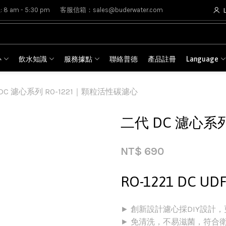
8 am - 5:30 pm
客服信箱：sales@buderwater.com
心
飲水知識
服務據點
聯絡普德
產品註冊
Language
DC 濾心系列 RO-1221｜顆粒活性碳濾心
二代 DC 濾心系
NT$
690
RO-1221 DC 
► 創新設計濾心採DIY設計
► 免清洗，不易滋菌，符合