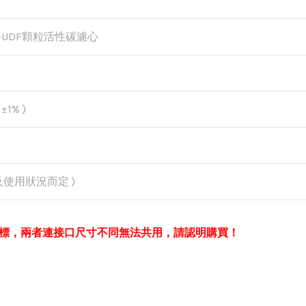
-UDF顆粒活性碳濾心
±1% )
質及使用狀況而定 )
彩標，兩者連接口尺寸不同無法共用，請認明購買！