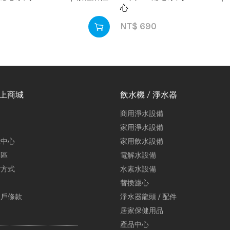
心
NT$
690
線上商城
飲水機 / 淨水器
商用淨水設備
家用淨水設備
示中心
家用飲水設備
專區
電解水設備
貨方式
水素水設備
替換濾心
用戶條款
淨水器龍頭 / 配件
居家保健用品
產品中心