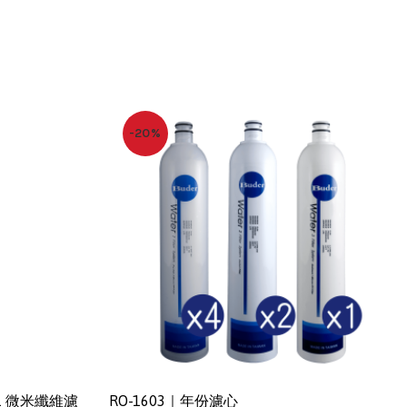
-20%
｜1 微米纖維濾
RO-1603｜年份濾心