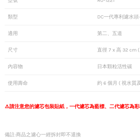
型號
RO-1221
類型
DC一代專利濾水頭
適用
第二、五道
尺寸
直徑 7 x 高 32 cm ( 
內容物
日本顆粒活性碳
使用壽命
約 6 個月 ( 視水
⚠️請注意您的濾芯包裝貼紙，一代濾芯為藍標、二代濾芯為
備註:商品之濾心一經拆封即不退換