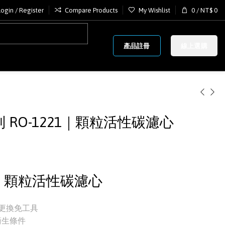
Login / Register
Compare Products
My Wishlist
0
/
NT$
0
產品註冊
線上選購
列 RO-1221｜顆粒活性碳濾心
UDF 顆粒活性碳濾心
，更換免工具
衛生條件