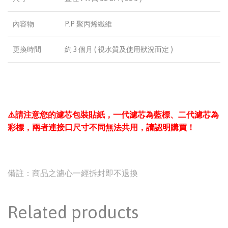
內容物
P.P 聚丙烯纖維
更換時間
約 3 個月 ( 視水質及使用狀況而定 )
⚠️請注意您的濾芯包裝貼紙，一代濾芯為藍標、二代濾芯為
彩標，兩者連接口尺寸不同無法共用，請認明購買！
備註：商品之濾心一經拆封即不退換
Related products