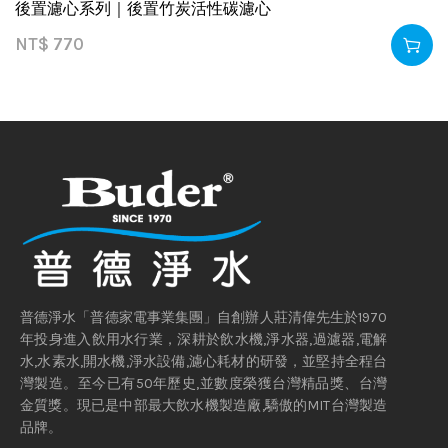
後置濾心系列｜後置竹炭活性碳濾心
NT$
770
普德淨水「普德家電事業集團」自創辦人莊清偉先生於1970
年投身進入飲用水行業，深耕於飲水機,淨水器,過濾器,電解
水,水素水,開水機,淨水設備,濾心耗材的研發，並堅持全程台
灣製造。至今已有50年歷史,並數度榮獲台灣精品獎、台灣
金質獎。現已是中部最大飲水機製造廠,驕傲的MIT台灣製造
品牌。