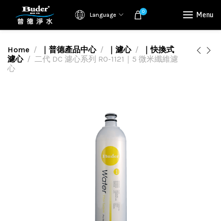
0
Menu
Language
Home
｜普德產品中心
｜濾心
｜快換式
濾心
二代 DC 濾心系列 RO-1121｜5 微米纖維濾
心