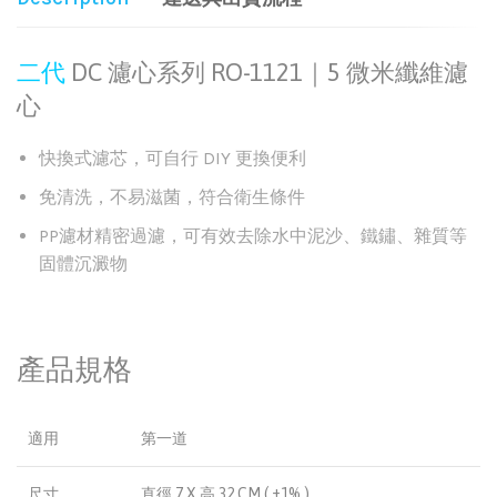
二代
DC 濾心系列 RO-1121｜5 微米纖維濾
心
快換式濾芯，可自行 DIY 更換便利
免清洗，不易滋菌，符合衛生條件
PP濾材精密過濾，可有效去除水中泥沙、鐵鏽、雜質等
固體沉澱物
產品規格
適用
第一道
尺寸
直徑 7 X 高 32 CM ( ±1% )