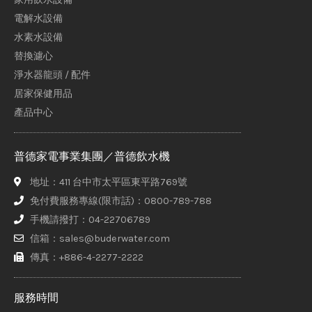
電解水設備
水素水設備
替換濾心
淨水器龍頭 / 配件
居家保健用品
產品中心
普德家電事業集團／普德飲水機
地址：411 台中市太平區東平路769號
免付費服務專線(限市話)：0800-789-788
手機請撥打：04-22706789
信箱：sales@buderwater.com
傳真：+886-4-2277-2222
服務時間