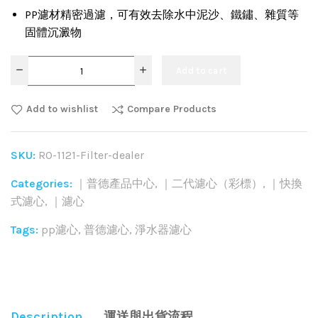
PP濾材精密過濾，可有效去除水中泥沙、鐵鏽、雜質等
固體沉澱物
Add to cart
Add to wishlist
Compare Products
SKU:
RO-1121-Filter-dealer
Categories:
｜普德產品中心
,
｜二代濾心（彩標）
,
｜快換
式濾心
,
｜濾心
Tags:
pp濾心
,
普德濾心
,
淨水器濾心
Share:
Description
運送與出貨流程