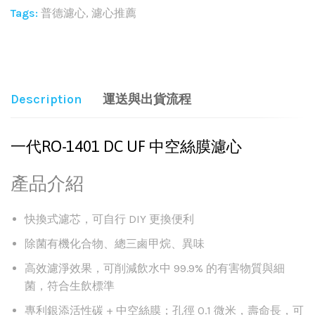
Tags:
普德濾心
,
濾心推薦
Share:
Description
運送與出貨流程
一代RO-1401 DC UF 中空絲膜濾心
產品介紹
快換式濾芯，可自行 DIY 更換便利
除菌有機化合物、總三鹵甲烷、異味
高效濾淨效果，可削減飲水中 99.9% 的有害物質與細
菌，符合生飲標準
專利銀添活性碳 + 中空絲膜；孔徑 0.1 微米，壽命長，可