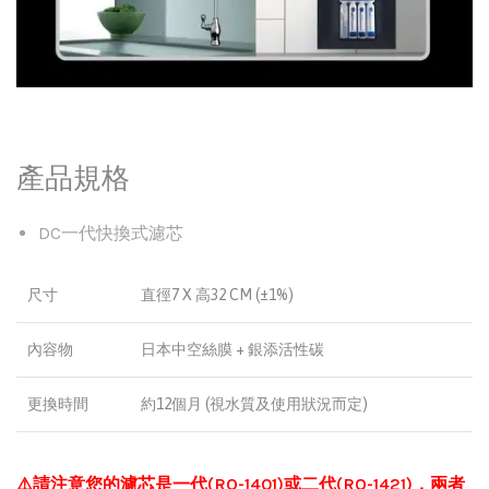
產品規格
DC一代快換式濾芯
尺寸
直徑7 X 高32 CM (±1%)
內容物
日本中空絲膜 + 銀添活性碳
更換時間
約12個月 (視水質及使用狀況而定)
⚠️請注意您的濾芯是一代(RO-1401)或二代(RO-1421)，兩者