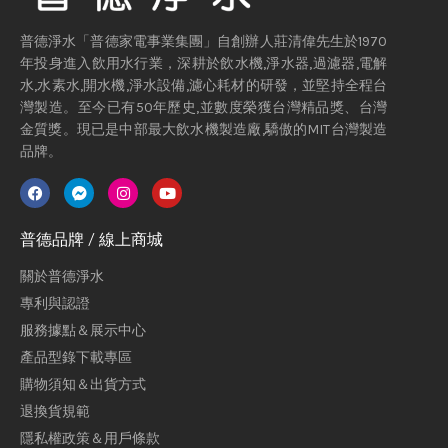
普德淨水「普德家電事業集團」自創辦人莊清偉先生於1970
年投身進入飲用水行業，深耕於飲水機,淨水器,過濾器,電解
水,水素水,開水機,淨水設備,濾心耗材的研發，並堅持全程台
灣製造。至今已有50年歷史,並數度榮獲台灣精品獎、台灣
金質獎。現已是中部最大飲水機製造廠,驕傲的MIT台灣製造
品牌。
普德品牌 / 線上商城
關於普德淨水
專利與認證
服務據點＆展示中心
產品型錄下載專區
購物須知＆出貨方式
退換貨規範
隱私權政策＆用戶條款