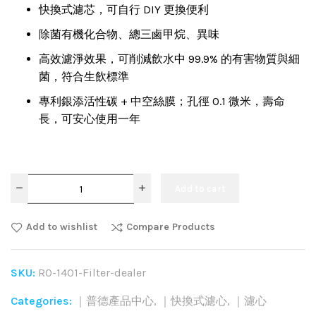
快換式濾芯，可自行 DIY 更換便利
除菌有機化合物、總三鹵甲烷、異味
高效濾淨效果，可削減飲水中 99.9% 的有害物質與細
菌，符合生飲標準
專利銀添活性碳 + 中空絲膜；孔徑 0.1 微米，壽命
長，可安心使用一年
Add to cart
Add to wishlist
Compare Products
SKU:
RO-1401-Filter-dealer
Categories:
｜普德產品中心
,
｜快換式濾心
,
｜濾心