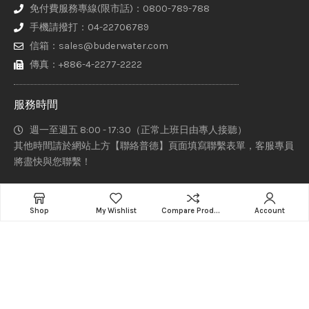
免付費服務專線(限市話)：0800-789-788
手機請撥打：04-22706789
信箱：sales@buderwater.com
傳真：+886-4-2277-2222
服務時間
週一至週五 8:00 - 17:30（正常上班日由專人接聽）
其他時間請於網站上方【聯絡普德】頁面填寫聯繫表單，客服專員
將盡快與您聯繫！
Add to cart
Shop
My Wishlist
Compare Products
Account
普德家電股份有限公司、意達吉淨化科技有限公司、赫睿生醫股份
有限公司 Copyright © 2021-2022 Designed By
Staruphackers
Lab
.